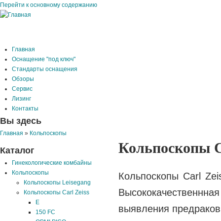
Перейти к основному содержанию
Главная
Оснащение "под ключ"
Стандарты оснащения
Обзоры
Сервис
Лизинг
Контакты
Вы здесь
Главная
»
Кольпоскопы
Кольпоскопы Ca
Каталог
Гинекологические комбайны
Кольпоскопы
Кольпоскопы Carl Ze
Кольпоскопы Leisegang
Высококачественн
Кольпоскопы Carl Zeiss
E
выявления предраков
150 FC