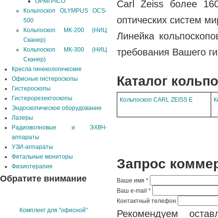
OPMI PICO
Carl Zeiss более 16
Кольпоскоп OLYMPUS OCS-
оптических систем ми
500
Кольпоскоп МК-200 (НИЦ
Линейка кольпоскопо
Сканер)
Кольпоскоп МК-300 (НИЦ
требования Вашего ги
Сканер)
Кресла гинекологические
Каталог кольп
Офисные гистероскопы
Гистероскопы
Гистерорезектоскопы
Кольпоскоп CARL ZEI
SS E
К
Эндоскопическое оборудование
Лазеры
Радиоволновые и ЭХВЧ-
аппараты
УЗИ-аппараты
Фетальные мониторы
Запрос комме
Физиотерапия
Обратите внимание
Ваше имя
*
Ваш e-mail
*
Контактный телефон
Комплект для "офисной"
Рекомендуем остав