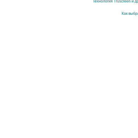
Технология Truscreen и д
Как выбр